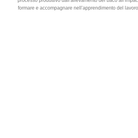
processo produttivo dall'allevamento del baco all'impac
formare e accompagnare nell'apprendimento del lavoro u