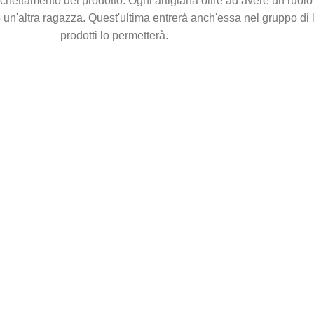
chettamento del prodotto. Ogni artigiana oltre ad avere un ruolo
n'altra ragazza. Quest'ultima entrerà anch'essa nel gruppo di l
prodotti lo permetterà.