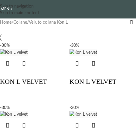
VELLUTO COLLANA KON L
Skip to navigation
MENU
Skip to main content
Home
Collane
Velluto collana Kon L
-30%
-30%
KON L VELVET
KON L VELVET
-30%
-30%