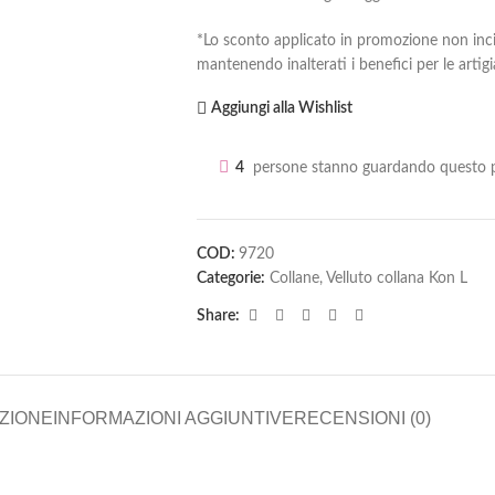
*Lo sconto applicato in promozione non in
mantenendo inalterati i benefici per le artig
Aggiungi alla Wishlist
4
persone stanno guardando questo p
COD:
9720
Categorie:
Collane
,
Velluto collana Kon L
Share:
ZIONE
INFORMAZIONI AGGIUNTIVE
RECENSIONI (0)