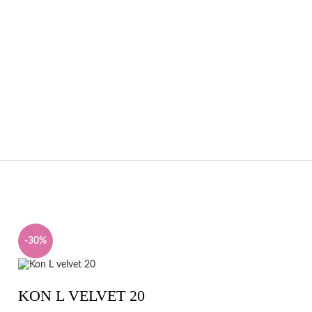
-30%
-30%
KON L VELVET 20