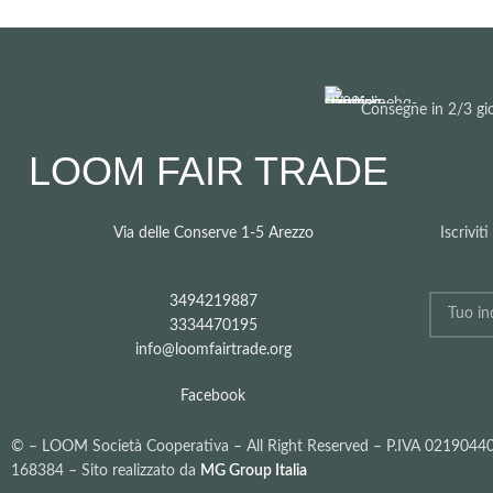
Consegne in 2/3 gio
LOOM FAIR TRADE
Via delle Conserve 1-5 Arezzo
Iscrivit
3494219887
3334470195
info@loomfairtrade.org
Facebook
©
– LOOM Società Cooperativa – All Right Reserved – P.IVA 021904
168384 – Sito realizzato da
MG Group Italia