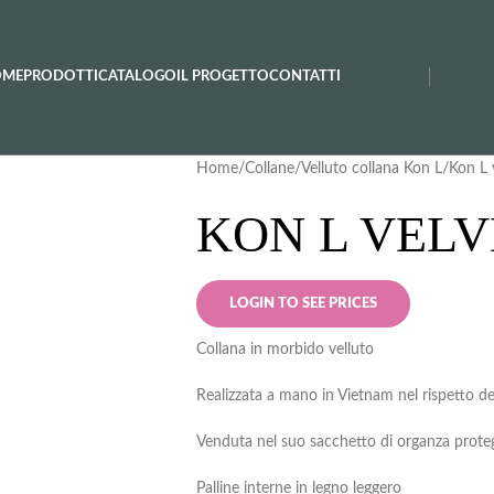
OME
PRODOTTI
CATALOGO
IL PROGETTO
CONTATTI
Home
Collane
Velluto collana Kon L
Kon L 
KON L VELV
LOGIN TO SEE PRICES
Collana in morbido velluto
Realizzata a mano in Vietnam nel rispetto dei 
Venduta nel suo sacchetto di organza proteg
Palline interne in legno leggero