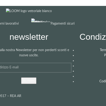
rni lavorativi
Pagamenti sicuri
newsletter
Condizi
i alla nostra Newsletter per non perderti sconti e
Term
nuove uscite.
P
Codi
40517 – REA AR