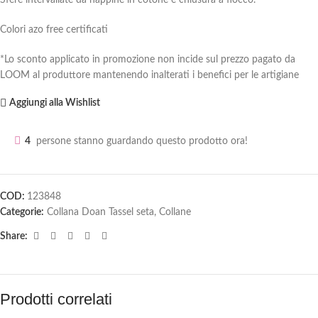
Sfere intervallate da nappine in cotone e chiusura a fiocco.
Colori azo free certificati
*Lo sconto applicato in promozione non incide sul prezzo pagato da
LOOM al produttore mantenendo inalterati i benefici per le artigiane
Aggiungi alla Wishlist
4
persone stanno guardando questo prodotto ora!
COD:
123848
Categorie:
Collana Doan Tassel seta
,
Collane
Share:
Prodotti correlati