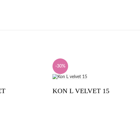
-30%
ET
KON L VELVET 15