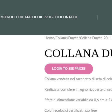
OME
PRODOTTI
CATALOGO
IL PROGETTO
CONTATTI
Home
Collane
Duyen
Collana Duyen 20
COLLANA D
LOGIN TO SEE PRICES
Collana venduta nel sacchetto di seta di col
Realizzata con sfere in legno ricoperte di se
Sfere di dimensione variabile da 0,6 cm a 2
Colori ecologici certificati azo free