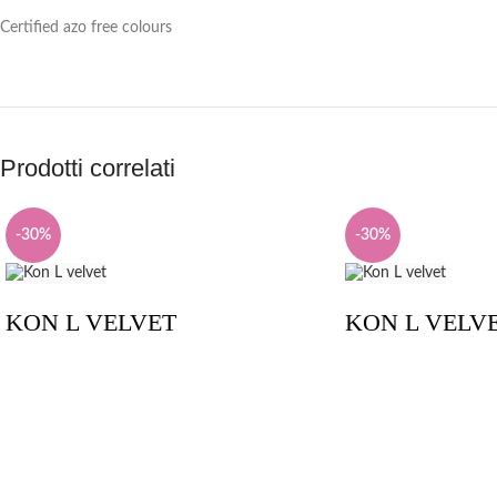
Certified azo free colours
Prodotti correlati
-30%
-30%
KON L VELVET
KON L VELV