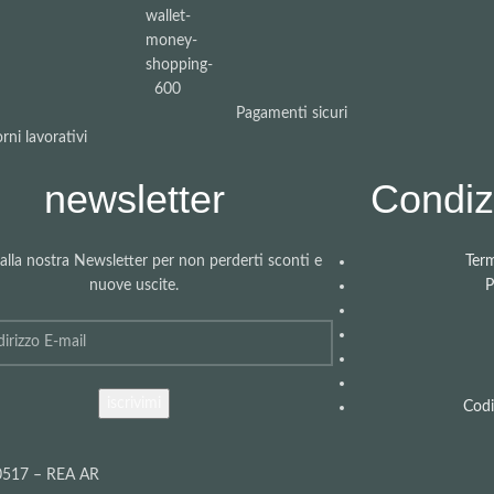
Pagamenti sicuri
rni lavorativi
newsletter
Condizi
i alla nostra Newsletter per non perderti sconti e
Term
nuove uscite.
P
Codi
40517 – REA AR