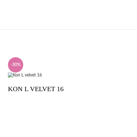
-30%
-30%
KON L VELVET 16