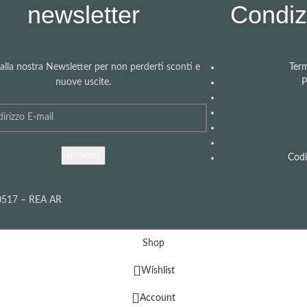
newsletter
Condizi
i alla nostra Newsletter per non perderti sconti e
Term
nuove uscite.
P
Codi
40517 – REA AR
Shop
Wishlist
Account