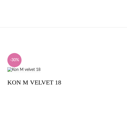
-30%
-30%
KON M VELVET 18