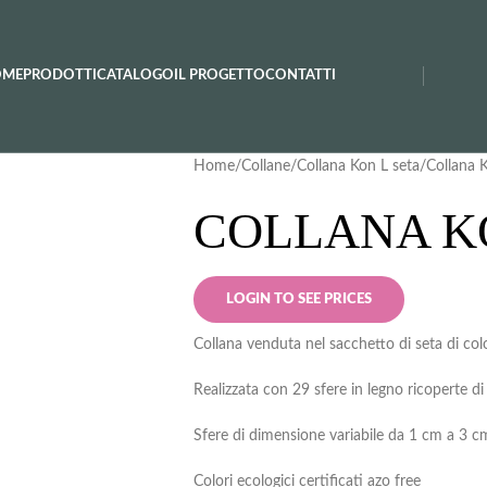
OME
PRODOTTI
CATALOGO
IL PROGETTO
CONTATTI
Home
Collane
Collana Kon L seta
Collana 
COLLANA KO
LOGIN TO SEE PRICES
Collana venduta nel sacchetto di seta di col
Realizzata con 29 sfere in legno ricoperte d
Sfere di dimensione variabile da 1 cm a 3 c
Colori ecologici certificati azo free