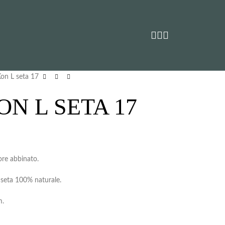
Kon L seta 17
N L SETA 17
ore abbinato.
i seta 100% naturale.
m.