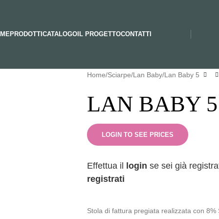
ME
PRODOTTI
CATALOGO
IL PROGETTO
CONTATTI
Home
Sciarpe
Lan Baby
Lan Baby 5
LAN BABY 5
LOGIN TO SEE PRICES
Effettua il
login
se sei già registra
registrati
Stola di fattura pregiata realizzata con 8