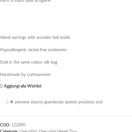
Fatto a mano dalle artigiane
Velvet earrings with wooden ball inside
Hypoallergenic nickel-free underwire
Sold in the same colour silk bag
Handmade by craftswomen
Aggiungi alla Wishlist
4
persone stanno guardando questo prodotto ora!
COD:
122890
Categorie:
Orecchini
,
Orecchini Velvet Duy