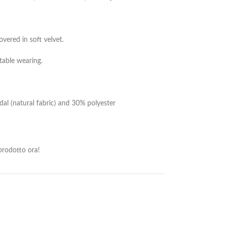
ered in soft velvet.
table wearing.
al (natural fabric) and 30% polyester
rodotto ora!