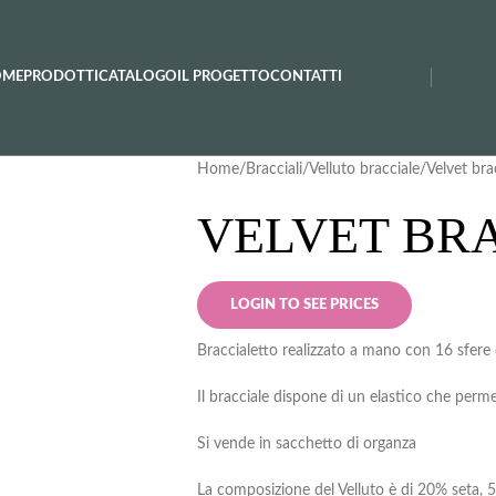
OME
PRODOTTI
CATALOGO
IL PROGETTO
CONTATTI
Home
Bracciali
Velluto bracciale
Velvet bra
VELVET BRA
LOGIN TO SEE PRICES
Braccialetto realizzato a mano con 16 sfere 
Il bracciale dispone di un elastico che per
Si vende in sacchetto di organza
La composizione del Velluto è di 20% seta, 