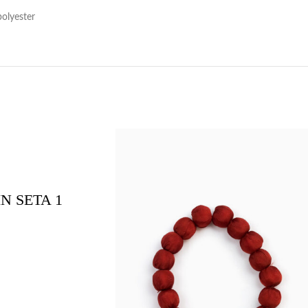
polyester
N SETA 1