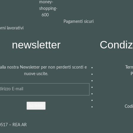
Pagamenti sicuri
rni lavorativi
newsletter
Condizi
i alla nostra Newsletter per non perderti sconti e
Term
nuove uscite.
P
Codi
40517 – REA AR