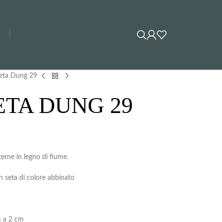
seta Dung 29
TA DUNG 29
erne in legno di fiume.
n seta di colore abbinato
m a 2 cm