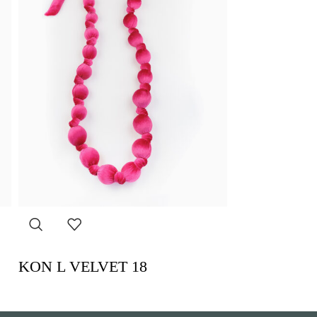
KON L VELVET 18
KON L VEL