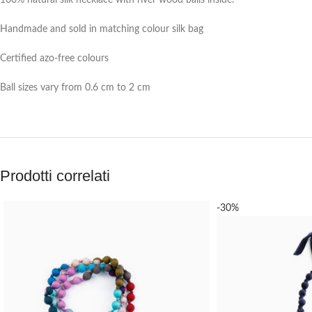
100% natural silk necklace with river wood balls inside.
Handmade and sold in matching colour silk bag
Certified azo-free colours
Ball sizes vary from 0.6 cm to 2 cm
Prodotti correlati
-30%