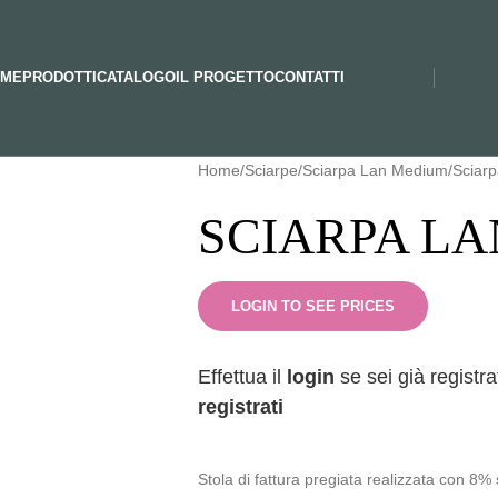
ME
PRODOTTI
CATALOGO
IL PROGETTO
CONTATTI
Home
Sciarpe
Sciarpa Lan Medium
Sciar
SCIARPA LA
LOGIN TO SEE PRICES
Effettua il
login
se sei già registra
registrati
Stola di fattura pregiata realizzata con 8