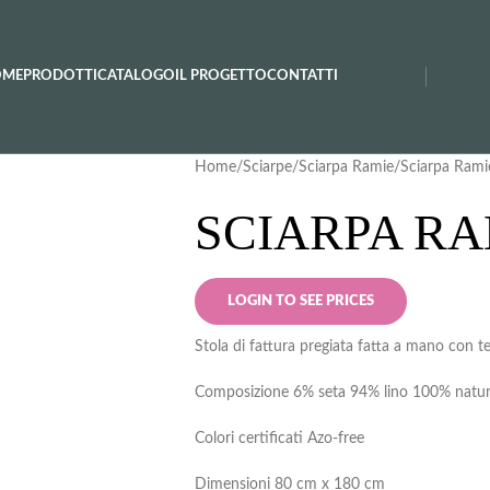
OME
PRODOTTI
CATALOGO
IL PROGETTO
CONTATTI
Home
Sciarpe
Sciarpa Ramie
Sciarpa Rami
SCIARPA RA
LOGIN TO SEE PRICES
Stola di fattura pregiata fatta a mano con te
Composizione 6% seta 94% lino 100% natur
Colori certificati Azo-free
Dimensioni 80 cm x 180 cm