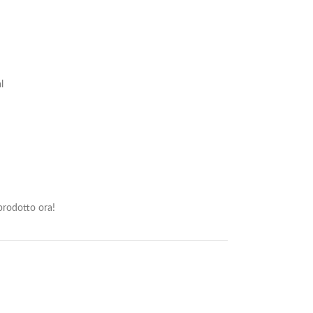
l
rodotto ora!