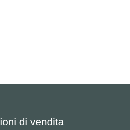
SCIARPA TH
oni di vendita