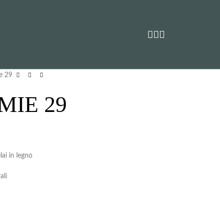
e 29
MIE 29
lai in legno
ali